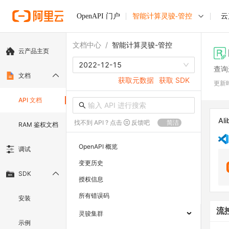
OpenAPI 门户
智能计算灵骏-管控
云
文档中心
/
智能计算灵骏-管控
云产品主页
2022-12-15
查询
文档
获取元数据
获取 SDK
更新
API 文档
Ali
找不到 API ? 点击
反馈吧
简洁
RAM 鉴权文档
OpenAPI 概览
调试
变更历史
SDK
授权信息
所有错误码
安装
流
灵骏集群
示例