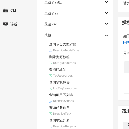
灵骏节点组
请求
CLI
灵骏节点
授
诊断
灵骏Vsc
其他
如
问
查询节点类型详情
DescribeNodeType
具
删除资源标签
UntagResources
资源打标签
TagResources
查询资源标签
ListTagResources
查询可用区列表
DescribeZones
查询任务信息
请
DescribeTask
查询地域列表
DescribeRegions