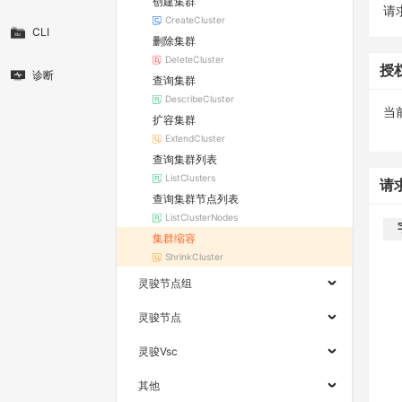
创建集群
请求
CreateCluster
CLI
删除集群
DeleteCluster
授
诊断
查询集群
DescribeCluster
当
扩容集群
ExtendCluster
查询集群列表
ListClusters
请
查询集群节点列表
ListClusterNodes
集群缩容
ShrinkCluster
灵骏节点组
灵骏节点
灵骏Vsc
其他