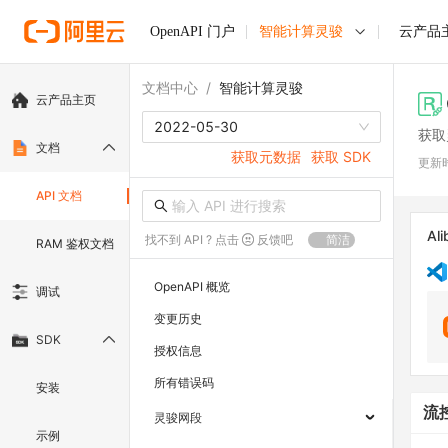
OpenAPI 门户
智能计算灵骏
云产品
文档中心
/
智能计算灵骏
云产品主页
2022-05-30
获取
文档
获取元数据
获取 SDK
更新
API 文档
Ali
找不到 API ? 点击
反馈吧
简洁
RAM 鉴权文档
OpenAPI 概览
调试
变更历史
SDK
授权信息
所有错误码
安装
流
灵骏网段
示例