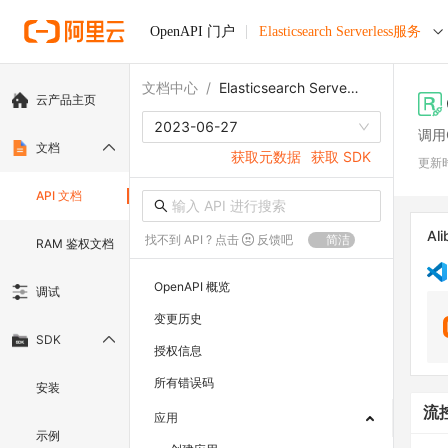
OpenAPI 门户
Elasticsearch Serverless服务
文档中心
/
Elasticsearch Serverless服务
云产品主页
2023-06-27
调用G
文档
获取元数据
获取 SDK
更新
API 文档
Ali
找不到 API ? 点击
反馈吧
简洁
RAM 鉴权文档
OpenAPI 概览
调试
变更历史
SDK
授权信息
所有错误码
安装
流
应用
示例