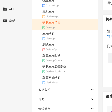
创建应用
请求
CreateApp
CLI
更新应用
UpdateApp
授
诊断
获取应用详情
GetApp
如
应用列表
问
ListApps
删除应用
具
DeleteApp
查看应用配额
GetAppQuota
获取应用监控数据
GetMonitorData
查看索引列表
ListIndices
数据备份
请
词典
终端节点