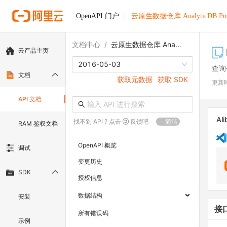
OpenAPI 门户
云原生数据仓库 AnalyticDB Pos
文档中心
/
云原生数据仓库 AnalyticDB PostgreSQL版
云产品主页
2016-05-03
查询
文档
获取元数据
获取 SDK
更新
API 文档
Ali
找不到 API ? 点击
反馈吧
简洁
RAM 鉴权文档
OpenAPI 概览
调试
变更历史
SDK
授权信息
数据结构
安装
接
所有错误码
示例