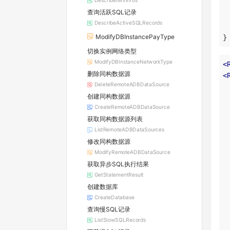
DescribeIMVInfos
查询活跃SQL记录
DescribeActiveSQLRecords
ModifyDBInstancePayType
}
切换实例网络类型
ModifyDBInstanceNetworkType
<
删除同构数据源
<
DeleteRemoteADBDataSource
创建同构数据源
CreateRemoteADBDataSource
获取同构数据源列表
ListRemoteADBDataSources
修改同构数据源
ModifyRemoteADBDataSource
获取异步SQL执行结果
GetStatementResult
创建数据库
CreateDatabase
查询慢SQL记录
ListSlowSQLRecords