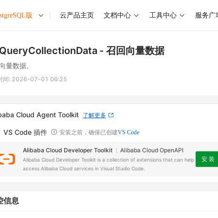
tgreSQL版
云产品主页
文档中心
工具中心
服务广
QueryCollectionData
- 召回向量数据
向量数据。
时间:
2026-07-01 06:25
baba Cloud Agent Toolkit
了解更多
VS Code 插件
安装之前，确保已创建
VS Code
Alibaba Cloud Developer Toolkit
Alibaba Cloud OpenAPI
安 装
Alibaba Cloud Developer Toolkit is a collection of extensions that can help
access Alibaba Cloud services in Visual Studio Code.
控信息