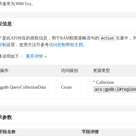
速率为3000/1(s)。
权信息
下是此API对应的授权信息，用于RAM权限策略语句的
元素中，为
Action
控制
设置，使用方法可参考
访问控制帮助文档
。
体说明如下：
展开详情
操作
访问级别
资源类型
Collection
gpdb:QueryCollectionData
Create
acs:gpdb:{#region
求参数
字段名称
字段详情