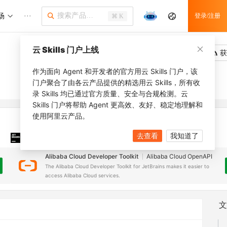
场
···
登录/注册
⌘ K
云 Skills 门户上线
吐槽
去调用
获
作为面向 Agent 和开发者的官方用云 Skills 门户，该
门户聚合了由各云产品提供的精选用云 Skills，所有收
录 Skills 均已通过官方质量、安全与合规检测。云
Skills 门户将帮助 Agent 更高效、友好、稳定地理解和
使用阿里云产品。
去查看
我知道了
JetBrains 插件
安装之前，确保已创建
JetBrains IDE
Alibaba Cloud Developer Toolkit
Alibaba Cloud OpenAPI
The Alibaba Cloud Developer Toolkit for JetBrains makes it easier to
access Alibaba Cloud services.