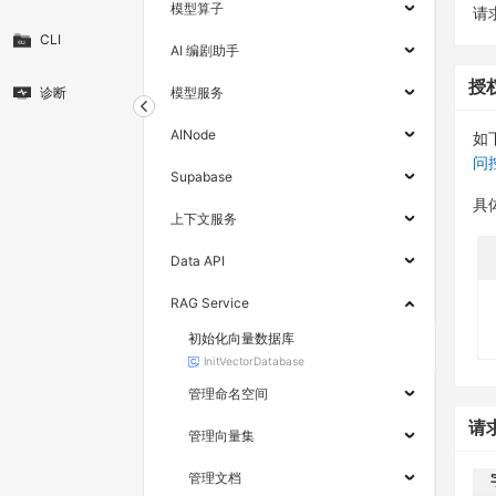
模型算子
请求
CLI
AI 编剧助手
授
诊断
模型服务
AINode
如
问
Supabase
具
上下文服务
Data API
RAG Service
初始化向量数据库
InitVectorDatabase
管理命名空间
请
管理向量集
管理文档