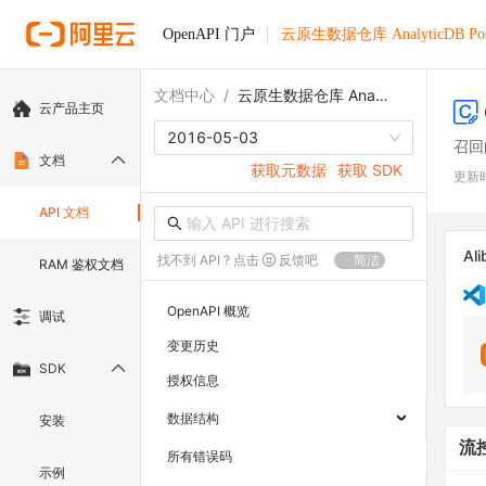
OpenAPI 门户
云原生数据仓库 AnalyticDB Pos
文档中心
/
云原生数据仓库 AnalyticDB PostgreSQL版
云产品主页
2016-05-03
召回
文档
获取元数据
获取 SDK
更新
API 文档
Ali
找不到 API ? 点击
反馈吧
简洁
RAM 鉴权文档
OpenAPI 概览
调试
变更历史
SDK
授权信息
数据结构
安装
流
所有错误码
示例