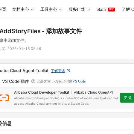
主页
文档中心
工具中心
服务广场
Skills
了解 O
HOT
AddStoryFiles
- 添加故事文件
事中添加文件。
时间:
2026-01-13 05:46
baba Cloud Agent Toolkit
了解更多
VS Code 插件
安装之前，确保已创建
VS Code
Alibaba Cloud Developer Toolkit
Alibaba Cloud OpenAPI
安 装
Alibaba Cloud Developer Toolkit is a collection of extensions that can help
access Alibaba Cloud services in Visual Studio Code.
控信息