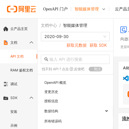
OpenAPI 门户
智能媒体管理
云产品
文档中心
/
智能媒体管理
云产品主页
2020-09-30
向故
文档
获取元数据
获取 SDK
更新
API 文档
Ali
找不到 API ? 点击
反馈吧
简洁
RAM 鉴权文档
OpenAPI 概览
调试
变更历史
SDK
授权信息
数据结构
安装
流
所有错误码
示例