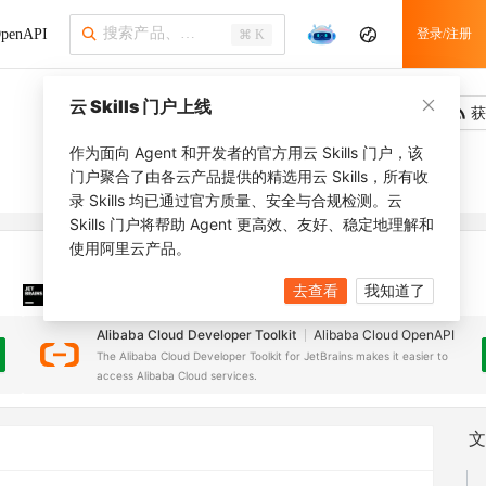
penAPI
登录/注册
⌘ K
云 Skills 门户上线
吐槽
去调用
获
作为面向 Agent 和开发者的官方用云 Skills 门户，该
门户聚合了由各云产品提供的精选用云 Skills，所有收
录 Skills 均已通过官方质量、安全与合规检测。云
Skills 门户将帮助 Agent 更高效、友好、稳定地理解和
使用阿里云产品。
去查看
我知道了
JetBrains 插件
安装之前，确保已创建
JetBrains IDE
Alibaba Cloud Developer Toolkit
Alibaba Cloud OpenAPI
The Alibaba Cloud Developer Toolkit for JetBrains makes it easier to
access Alibaba Cloud services.