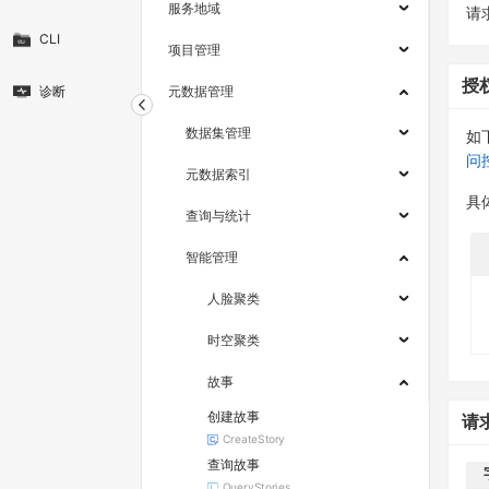
服务地域
请求
CLI
项目管理
授
诊断
元数据管理
数据集管理
如
问
元数据索引
具
查询与统计
智能管理
人脸聚类
时空聚类
故事
创建故事
请
CreateStory
查询故事
QueryStories