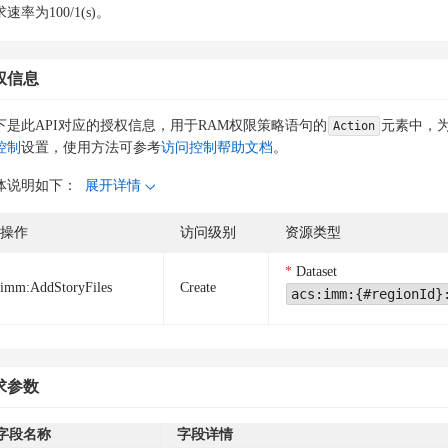
速率为100/1(s)。
权信息
下是此API对应的授权信息，用于RAM权限策略语句的
元素中，为
Action
控制
设置，使用方法可参考
访问控制帮助文档
。
体说明如下：
展开详情
操作
访问级别
资源类型
Dataset
imm:AddStoryFiles
Create
acs:imm:{#regionId}
求参数
字段名称
字段详情