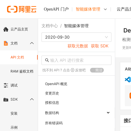
OpenAPI 门户
智能媒体管理
云产品
文档中心
/
智能媒体管理
云产品主页
De
2020-09-30
检测
文档
获取元数据
获取 SDK
更新
API 文档
Ali
找不到 API ? 点击
反馈吧
简洁
RAM 鉴权文档
OpenAPI 概览
调试
变更历史
SDK
授权信息
数据结构
安装
接
所有错误码
示例