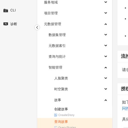
服务地域
CLI
项目管理
诊断
元数据管理
数据集管理
元数据索引
流
查询与统计
智能管理
请求
人脸聚类
授
时空聚类
故事
如
问
创建故事
CreateStory
具
查询故事
QueryStories