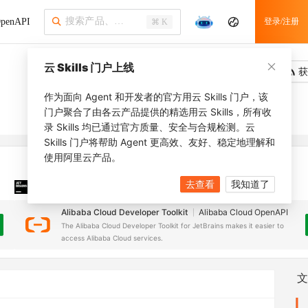
penAPI
登录/注册
⌘ K
云 Skills 门户上线
吐槽
去调用
获
作为面向 Agent 和开发者的官方用云 Skills 门户，该
门户聚合了由各云产品提供的精选用云 Skills，所有收
录 Skills 均已通过官方质量、安全与合规检测。云
Skills 门户将帮助 Agent 更高效、友好、稳定地理解和
使用阿里云产品。
去查看
我知道了
JetBrains 插件
安装之前，确保已创建
JetBrains IDE
Alibaba Cloud Developer Toolkit
Alibaba Cloud OpenAPI
The Alibaba Cloud Developer Toolkit for JetBrains makes it easier to
access Alibaba Cloud services.