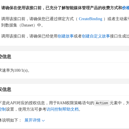
请确保在使用该接口前，已充分了解智能媒体管理产品的收费方式和
价
调用该接口前，请确保您已通过绑定方式（
CreateBinding
）或者主动索
到数据集（Dataset）中。
调用该接口前，请确保已经使用
创建故事
或者
创建自定义故事
接口生成
控信息
速率为100/1(s)。
权信息
下是此API对应的授权信息，用于RAM权限策略语句的
元素中，为
Action
控制
设置，使用方法可参考
访问控制帮助文档
。
体说明如下：
展开详情