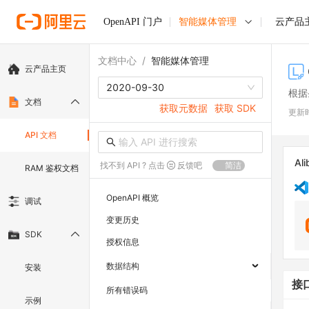
OpenAPI 门户
智能媒体管理
云产品
文档中心
/
智能媒体管理
云产品主页
2020-09-30
根据
文档
获取元数据
获取 SDK
更新
API 文档
Ali
找不到 API ? 点击
反馈吧
简洁
RAM 鉴权文档
OpenAPI 概览
调试
变更历史
SDK
授权信息
数据结构
安装
接
所有错误码
示例