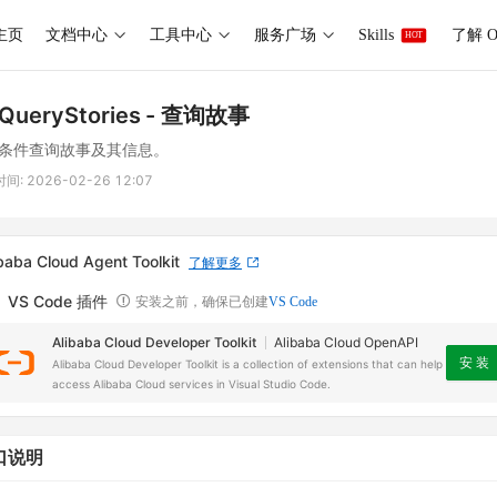
主页
文档中心
工具中心
服务广场
Skills
了解 O
HOT
QueryStories
- 查询故事
条件查询故事及其信息。
时间:
2026-02-26 12:07
baba Cloud Agent Toolkit
了解更多
VS Code 插件
安装之前，确保已创建
VS Code
Alibaba Cloud Developer Toolkit
Alibaba Cloud OpenAPI
安 装
Alibaba Cloud Developer Toolkit is a collection of extensions that can help
access Alibaba Cloud services in Visual Studio Code.
口说明