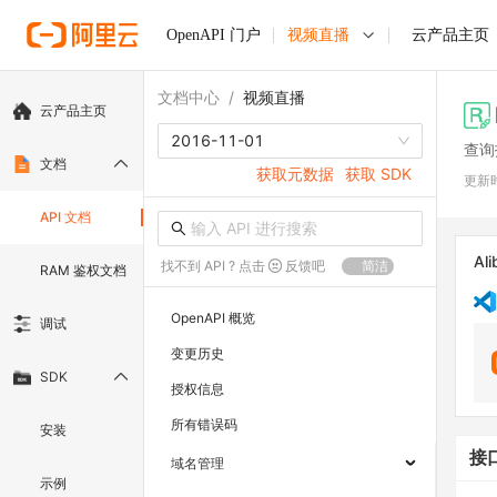
OpenAPI 门户
视频直播
云产品主页
文档中心
/
视频直播
云产品主页
2016-11-01
查询
文档
获取元数据
获取 SDK
更新
API 文档
Ali
找不到 API ? 点击
反馈吧
简洁
RAM 鉴权文档
OpenAPI 概览
调试
变更历史
SDK
授权信息
所有错误码
安装
接
域名管理
示例