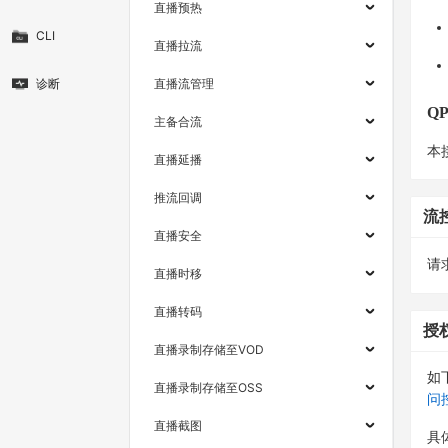
直播预热
CLI
直播拉流
诊断
直播流管理
Q
主备合流
本
直播延播
推流回调
流
直播安全
请求
直播时移
直播转码
授
直播录制存储至VOD
如
直播录制存储至OSS
问
直播截图
具