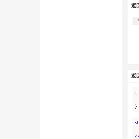
返
返
}
<
<