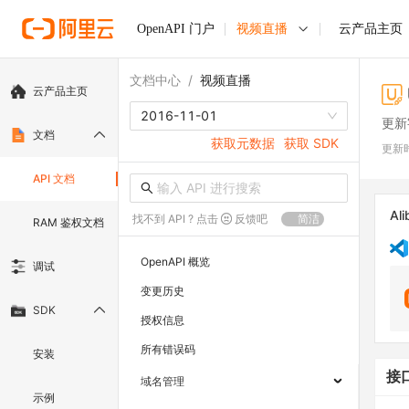
OpenAPI 门户
视频直播
云产品主页
文档中心
/
视频直播
云产品主页
2016-11-01
更新
文档
获取元数据
获取 SDK
更新
API 文档
Ali
找不到 API ? 点击
反馈吧
简洁
RAM 鉴权文档
OpenAPI 概览
调试
变更历史
SDK
授权信息
所有错误码
安装
接
域名管理
示例