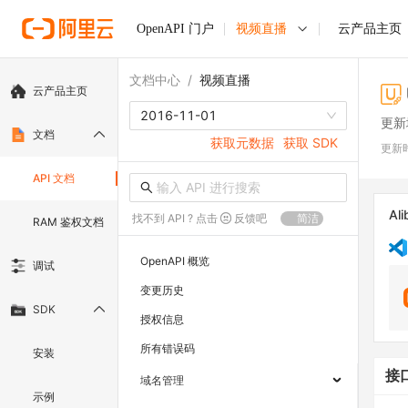
OpenAPI 门户
视频直播
云产品主页
文档中心
/
视频直播
云产品主页
2016-11-01
更新
文档
获取元数据
获取 SDK
更新
API 文档
Ali
找不到 API ? 点击
反馈吧
简洁
RAM 鉴权文档
OpenAPI 概览
调试
变更历史
SDK
授权信息
所有错误码
安装
接
域名管理
示例