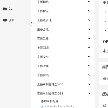
直播预热
更
CLI
直播拉流
诊断
直播流管理
主备合流
直播延播
Q
推流回调
本
直播安全
直播时移
流
直播转码
请求
直播录制存储至VOD
直播录制存储至OSS
授
添加录制配置
如
AddLiveAppRecordConfig