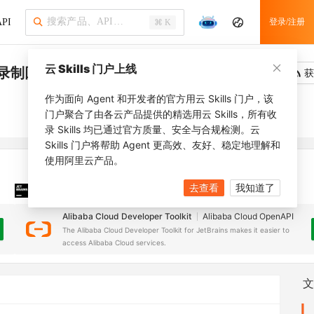
PI
登录/注册
⌘ K
云 Skills 门户上线
别录制回调配置
吐槽
去调用
获
作为面向 Agent 和开发者的官方用云 Skills 门户，该
门户聚合了由各云产品提供的精选用云 Skills，所有收
录 Skills 均已通过官方质量、安全与合规检测。云
Skills 门户将帮助 Agent 更高效、友好、稳定地理解和
使用阿里云产品。
去查看
我知道了
JetBrains 插件
安装之前，确保已创建
JetBrains IDE
Alibaba Cloud Developer Toolkit
Alibaba Cloud OpenAPI
The Alibaba Cloud Developer Toolkit for JetBrains makes it easier to
access Alibaba Cloud services.