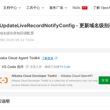
文档中心
工具中心
服务广场
Skills
了解 OpenA
HOT
UpdateLiveRecordNotifyConfig
- 更新域名级
域名级别录制回调配置
时间:
2026-06-22 10:04
baba Cloud Agent Toolkit
了解更多
VS Code 插件
安装之前，确保已创建
VS Code
Alibaba Cloud Developer Toolkit
Alibaba Cloud OpenAPI
安 装
Alibaba Cloud Developer Toolkit is a collection of extensions that can help
access Alibaba Cloud services in Visual Studio Code.
口说明