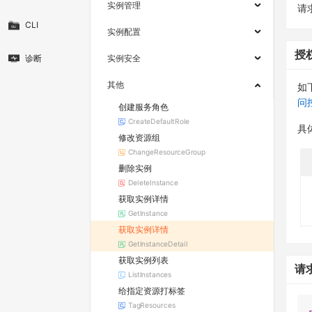
实例管理
请求
CLI
实例配置
授
诊断
实例安全
其他
如
问
创建服务角色
CreateDefaultRole
具
修改资源组
ChangeResourceGroup
删除实例
DeleteInstance
获取实例详情
GetInstance
获取实例详情
GetInstanceDetail
获取实例列表
请
ListInstances
给指定资源打标签
TagResources