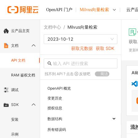
OpenAPI 门户
Milvus向量检索
云产
文档中心
/
Milvus向量检索
云产品主页
2023-10-12
获取
文档
获取元数据
获取 SDK
更新
API 文档
Ali
找不到 API ? 点击
反馈吧
简洁
RAM 鉴权文档
OpenAPI 概览
调试
变更历史
SDK
授权信息
数据结构
安装
流
所有错误码
示例