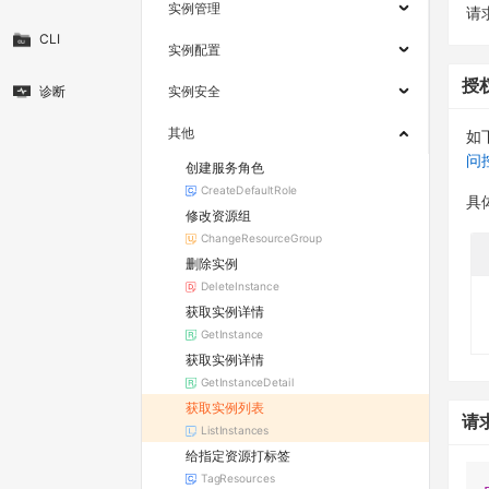
实例管理
请求
CLI
实例配置
授
诊断
实例安全
其他
如
问
创建服务角色
CreateDefaultRole
具
修改资源组
ChangeResourceGroup
删除实例
DeleteInstance
获取实例详情
GetInstance
获取实例详情
GetInstanceDetail
获取实例列表
请
ListInstances
给指定资源打标签
TagResources