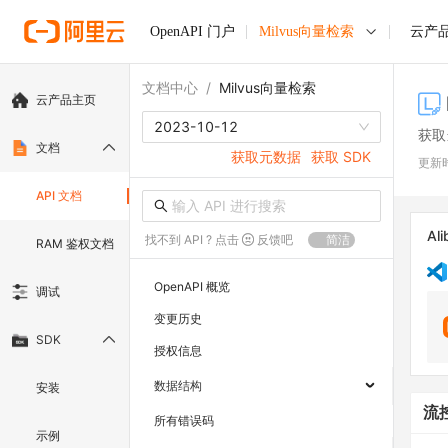
OpenAPI 门户
Milvus向量检索
云产
文档中心
/
Milvus向量检索
云产品主页
2023-10-12
获取
文档
获取元数据
获取 SDK
更新
API 文档
Ali
找不到 API ? 点击
反馈吧
简洁
RAM 鉴权文档
OpenAPI 概览
调试
变更历史
SDK
授权信息
数据结构
安装
流
所有错误码
示例