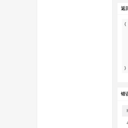
返
}
错