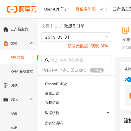
OpenAPI 门户
微服务引擎
云产品主
文档中心
/
微服务引擎
云产品主页
2019-05-31
发布
文档
获取元数据
获取 SDK
更新
API 文档
Ali
找不到 API ? 点击
反馈吧
简洁
RAM 鉴权文档
OpenAPI 概览
调试
变更历史
SDK
授权信息
数据结构
安装
流
所有错误码
示例