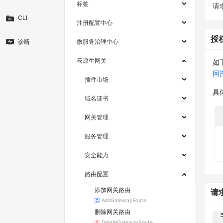
标签
请求
CLI
注册配置中心
授
诊断
微服务治理中心
云原生网关
如
问
插件市场
具
域名证书
网关管理
服务管理
安全能力
路由配置
添加网关路由
请
AddGatewayRoute
删除网关路由
DeleteGatewayRoute