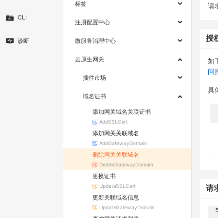
标签
请求
CLI
注册配置中心
授
诊断
微服务治理中心
云原生网关
如
问
插件市场
具
域名证书
添加网关域名关联证书
AddSSLCert
添加网关关联域名
AddGatewayDomain
删除网关关联域名
DeleteGatewayDomain
更换证书
UpdateSSLCert
请
更新关联域名信息
UpdateGatewayDomain