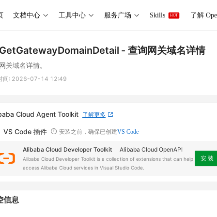
页
文档中心
工具中心
服务广场
Skills
了解 Ope
HOT
GetGatewayDomainDetail
- 查询网关域名详情
网关域名详情。
时间:
2026-07-14 12:49
baba Cloud Agent Toolkit
了解更多
VS Code 插件
安装之前，确保已创建
VS Code
Alibaba Cloud Developer Toolkit
Alibaba Cloud OpenAPI
安 装
Alibaba Cloud Developer Toolkit is a collection of extensions that can help
access Alibaba Cloud services in Visual Studio Code.
控信息