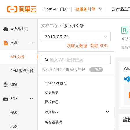
OpenAPI 门户
微服务引擎
云产品主
文档中心
/
微服务引擎
云产品主页
2019-05-31
查询
文档
获取元数据
获取 SDK
更新
API 文档
Ali
找不到 API ? 点击
反馈吧
简洁
RAM 鉴权文档
OpenAPI 概览
调试
变更历史
SDK
授权信息
数据结构
安装
流
所有错误码
示例