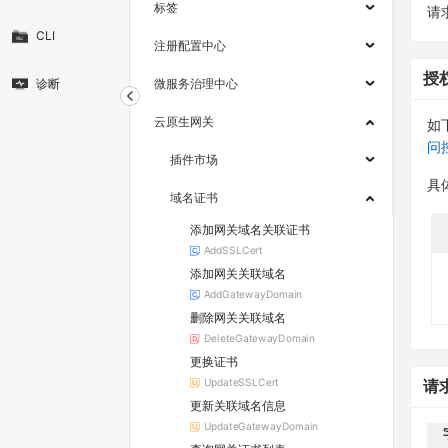
标签
请求
CLI
注册配置中心
授
诊断
微服务治理中心
云原生网关
如
问
插件市场
具
域名证书
添加网关域名关联证书
AddSSLCert
添加网关关联域名
AddGatewayDomain
删除网关关联域名
DeleteGatewayDomain
更换证书
UpdateSSLCert
请
更新关联域名信息
UpdateGatewayDomain