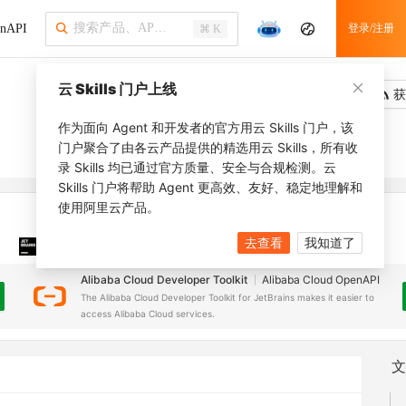
nAPI
登录/注册
⌘ K
云 Skills 门户上线
吐槽
去调用
获
作为面向 Agent 和开发者的官方用云 Skills 门户，该
门户聚合了由各云产品提供的精选用云 Skills，所有收
录 Skills 均已通过官方质量、安全与合规检测。云
Skills 门户将帮助 Agent 更高效、友好、稳定地理解和
使用阿里云产品。
去查看
我知道了
JetBrains 插件
安装之前，确保已创建
JetBrains IDE
Alibaba Cloud Developer Toolkit
Alibaba Cloud OpenAPI
The Alibaba Cloud Developer Toolkit for JetBrains makes it easier to
access Alibaba Cloud services.