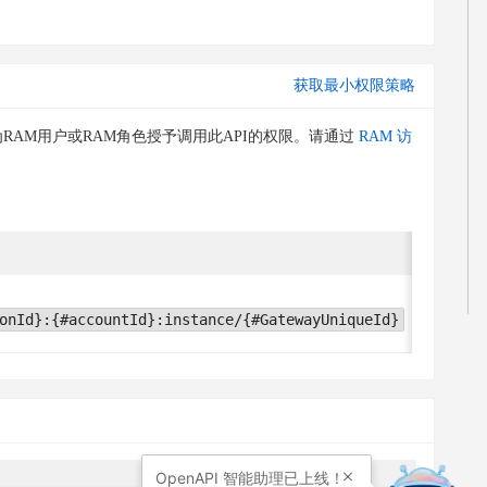
获取最小权限策略
RAM用户或RAM角色授予调用此API的权限。请通过
RAM 访
条件关
无
onId}:{#accountId}:instance/{#GatewayUniqueId}
OpenAPI
智能助理已上线！