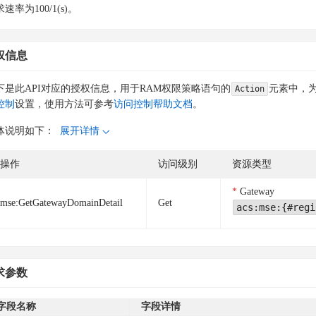
速率为100/1(s)。
权信息
下是此API对应的授权信息，用于RAM权限策略语句的
元素中，为
Action
控制
设置，使用方法可参考
访问控制帮助文档
。
体说明如下：
展开详情
操作
访问级别
资源类型
Gateway
mse:GetGatewayDomainDetail
Get
acs:mse:{#regi
求参数
字段名称
字段详情