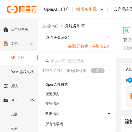
OpenAPI 门户
微服务引擎
云产品主
文档中心
/
微服务引擎
云产品主页
2019-05-31
获取
文档
获取元数据
获取 SDK
更新
API 文档
Ali
找不到 API ? 点击
反馈吧
简洁
RAM 鉴权文档
OpenAPI 概览
调试
变更历史
SDK
授权信息
数据结构
安装
流
所有错误码
示例