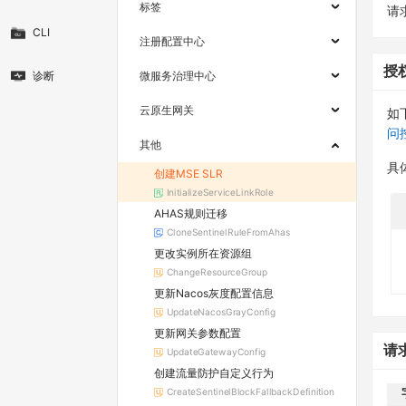
标签
请求
CLI
注册配置中心
授
诊断
微服务治理中心
云原生网关
如
问
其他
具
创建MSE SLR
InitializeServiceLinkRole
AHAS规则迁移
CloneSentinelRuleFromAhas
更改实例所在资源组
ChangeResourceGroup
更新Nacos灰度配置信息
UpdateNacosGrayConfig
更新网关参数配置
请
UpdateGatewayConfig
创建流量防护自定义行为
CreateSentinelBlockFallbackDefinition