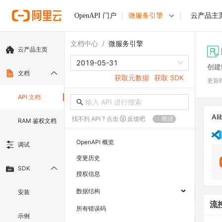
OpenAPI 门户
微服务引擎
云产品主
文档中心
/
微服务引擎
云产品主页
2019-05-31
创建
文档
获取元数据
获取 SDK
更新
API 文档
Ali
找不到 API ? 点击
反馈吧
简洁
RAM 鉴权文档
OpenAPI 概览
调试
变更历史
SDK
授权信息
数据结构
安装
流
所有错误码
示例