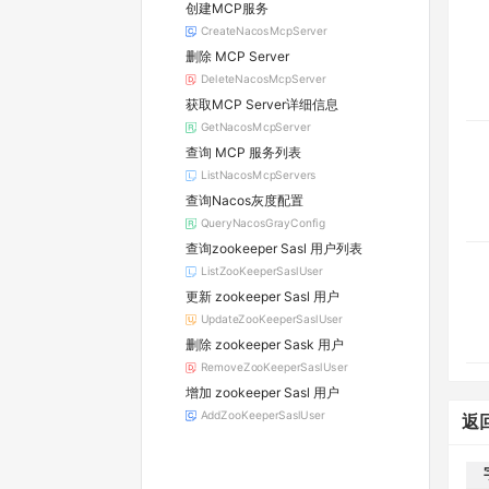
创建MCP服务
CreateNacosMcpServer
删除 MCP Server
DeleteNacosMcpServer
获取MCP Server详细信息
GetNacosMcpServer
查询 MCP 服务列表
ListNacosMcpServers
查询Nacos灰度配置
QueryNacosGrayConfig
查询zookeeper Sasl 用户列表
ListZooKeeperSaslUser
更新 zookeeper Sasl 用户
UpdateZooKeeperSaslUser
删除 zookeeper Sask 用户
RemoveZooKeeperSaslUser
增加 zookeeper Sasl 用户
AddZooKeeperSaslUser
返