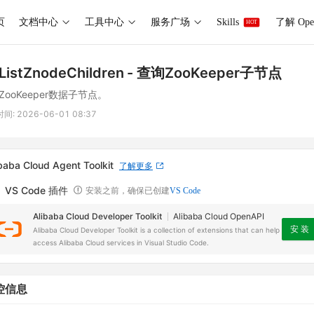
页
文档中心
工具中心
服务广场
Skills
了解 Ope
HOT
ListZnodeChildren
- 查询ZooKeeper子节点
ZooKeeper数据子节点。
时间:
2026-06-01 08:37
baba Cloud Agent Toolkit
了解更多
VS Code 插件
安装之前，确保已创建
VS Code
Alibaba Cloud Developer Toolkit
Alibaba Cloud OpenAPI
安 装
Alibaba Cloud Developer Toolkit is a collection of extensions that can help
access Alibaba Cloud services in Visual Studio Code.
控信息