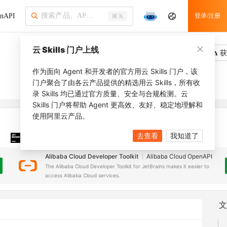
nAPI
登录/注册
⌘ K
云 Skills 门户上线
吐槽
去调用
获
作为面向 Agent 和开发者的官方用云 Skills 门户，该
门户聚合了由各云产品提供的精选用云 Skills，所有收
录 Skills 均已通过官方质量、安全与合规检测。云
Skills 门户将帮助 Agent 更高效、友好、稳定地理解和
使用阿里云产品。
去查看
我知道了
JetBrains 插件
安装之前，确保已创建
JetBrains IDE
Alibaba Cloud Developer Toolkit
Alibaba Cloud OpenAPI
The Alibaba Cloud Developer Toolkit for JetBrains makes it easier to
access Alibaba Cloud services.