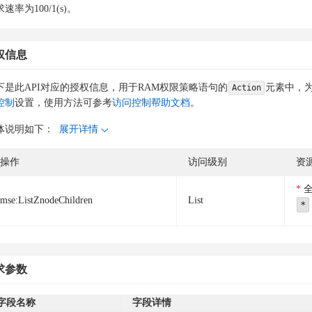
速率为100/1(s)。
权信息
下是此API对应的授权信息，用于RAM权限策略语句的
元素中，为
Action
控制
设置，使用方法可参考
访问控制帮助文档
。
体说明如下：
展开详情
操作
访问级别
资
mse:ListZnodeChildren
List
*
求参数
字段名称
字段详情