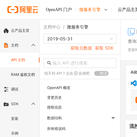
OpenAPI 门户
微服务引擎
云产品主
文档中心
/
微服务引擎
云产品主页
2019-05-31
查询
文档
获取元数据
获取 SDK
更新
API 文档
Ali
找不到 API ? 点击
反馈吧
简洁
RAM 鉴权文档
OpenAPI 概览
调试
变更历史
SDK
授权信息
数据结构
安装
流
所有错误码
示例