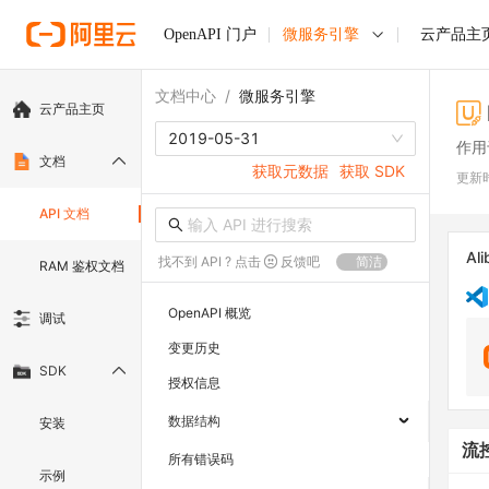
OpenAPI 门户
微服务引擎
云产品主
文档中心
/
微服务引擎
云产品主页
2019-05-31
作用
文档
获取元数据
获取 SDK
更新
API 文档
Ali
找不到 API ? 点击
反馈吧
简洁
RAM 鉴权文档
OpenAPI 概览
调试
变更历史
SDK
授权信息
数据结构
安装
流
所有错误码
示例