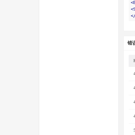
<
<
<
错