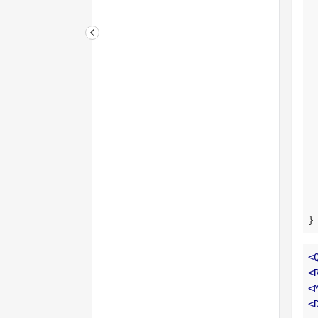
}
<
<
<
<