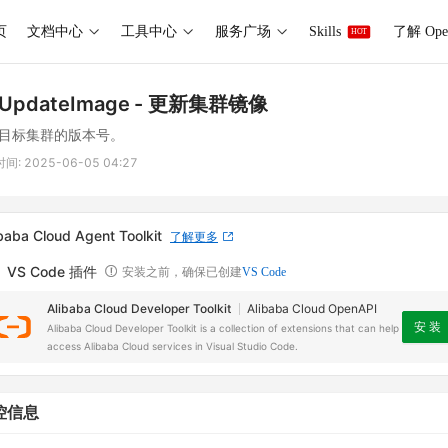
页
文档中心
工具中心
服务广场
Skills
了解 Ope
HOT
UpdateImage
- 更新集群镜像
目标集群的版本号。
时间:
2025-06-05 04:27
baba Cloud Agent Toolkit
了解更多
VS Code 插件
安装之前，确保已创建
VS Code
Alibaba Cloud Developer Toolkit
Alibaba Cloud OpenAPI
安 装
Alibaba Cloud Developer Toolkit is a collection of extensions that can help
access Alibaba Cloud services in Visual Studio Code.
控信息