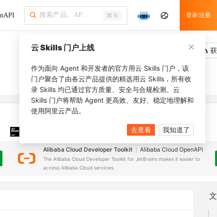
nAPI
登录/注册
⌘ K
云 Skills 门户上线
吐槽
去调用
获
作为面向 Agent 和开发者的官方用云 Skills 门户，该
门户聚合了由各云产品提供的精选用云 Skills，所有收
录 Skills 均已通过官方质量、安全与合规检测。云
Skills 门户将帮助 Agent 更高效、友好、稳定地理解和
使用阿里云产品。
去查看
我知道了
JetBrains 插件
安装之前，确保已创建
JetBrains IDE
Alibaba Cloud Developer Toolkit
Alibaba Cloud OpenAPI
The Alibaba Cloud Developer Toolkit for JetBrains makes it easier to
access Alibaba Cloud services.