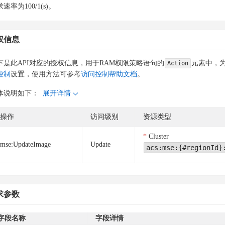
速率为100/1(s)。
权信息
下是此API对应的授权信息，用于RAM权限策略语句的
元素中，为
Action
控制
设置，使用方法可参考
访问控制帮助文档
。
体说明如下：
展开详情
操作
访问级别
资源类型
Cluster
mse:UpdateImage
Update
acs:mse:{#regionId}
求参数
字段名称
字段详情