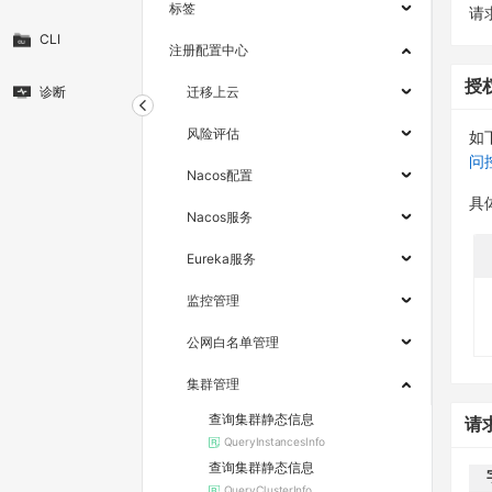
标签
请求
CLI
注册配置中心
授
诊断
迁移上云
风险评估
如
问
Nacos配置
具
Nacos服务
Eureka服务
监控管理
公网白名单管理
集群管理
查询集群静态信息
请
QueryInstancesInfo
查询集群静态信息
QueryClusterInfo