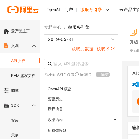
OpenAPI 门户
微服务引擎
云产品主
文档中心
/
微服务引擎
云产品主页
2019-05-31
升级
文档
获取元数据
获取 SDK
更新
API 文档
Ali
找不到 API ? 点击
反馈吧
简洁
RAM 鉴权文档
OpenAPI 概览
调试
变更历史
SDK
授权信息
数据结构
安装
流
所有错误码
示例