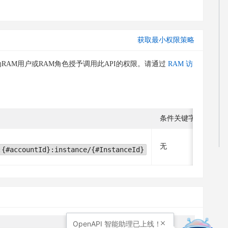
获取最小权限策略
RAM用户或RAM角色授予调用此API的权限。请通过
RAM 访
条件关键字
关
无
无
:{#accountId}:instance/{#InstanceId}
OpenAPI
智能助理已上线！