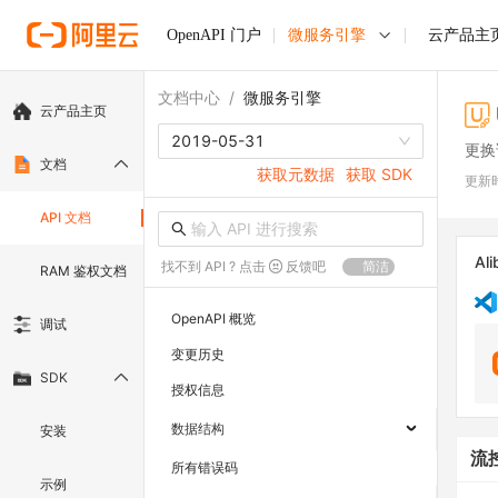
OpenAPI 门户
微服务引擎
云产品主
文档中心
/
微服务引擎
云产品主页
2019-05-31
更换
文档
获取元数据
获取 SDK
更新
API 文档
Ali
找不到 API ? 点击
反馈吧
简洁
RAM 鉴权文档
OpenAPI 概览
调试
变更历史
SDK
授权信息
数据结构
安装
流
所有错误码
示例