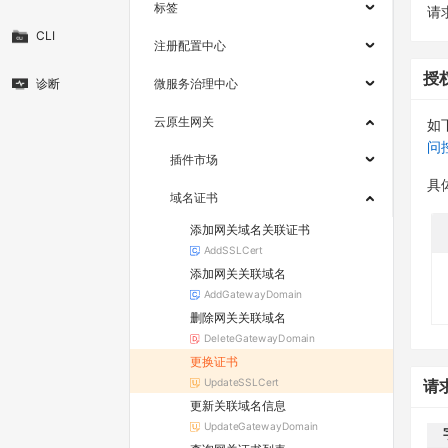
标签
请求
CLI
注册配置中心
授
诊断
微服务治理中心
云原生网关
如
问
插件市场
具
域名证书
添加网关域名关联证书
AddSSLCert
添加网关关联域名
AddGatewayDomain
删除网关关联域名
DeleteGatewayDomain
更换证书
UpdateSSLCert
请
更新关联域名信息
UpdateGatewayDomain