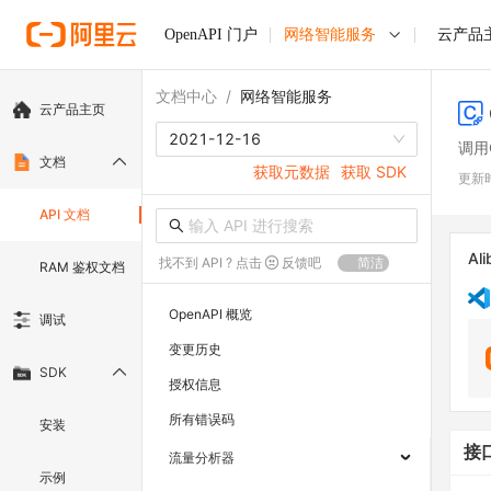
OpenAPI 门户
网络智能服务
云产品
文档中心
/
网络智能服务
云产品主页
2021-12-16
调用
文档
获取元数据
获取 SDK
更新
API 文档
Ali
找不到 API ? 点击
反馈吧
简洁
RAM 鉴权文档
OpenAPI 概览
调试
变更历史
SDK
授权信息
所有错误码
安装
接
流量分析器
示例