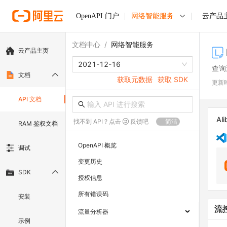
OpenAPI 门户
网络智能服务
云产品
文档中心
/
网络智能服务
云产品主页
2021-12-16
查询
文档
获取元数据
获取 SDK
更新
API 文档
Ali
找不到 API ? 点击
反馈吧
简洁
RAM 鉴权文档
OpenAPI 概览
调试
变更历史
SDK
授权信息
所有错误码
安装
流
流量分析器
示例