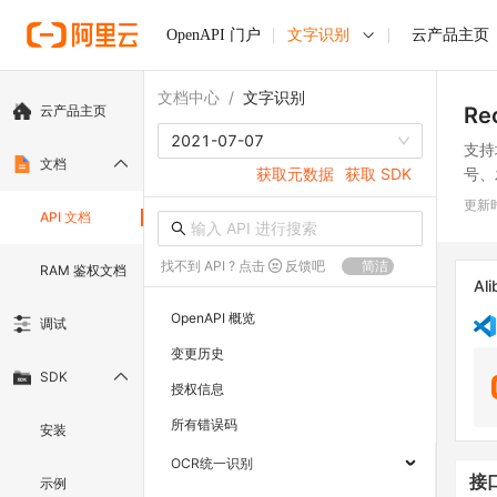
OpenAPI 门户
文字识别
云产品主页
文档中心
/
文字识别
云产品主页
Re
2021-07-07
支持
文档
号、
获取元数据
获取 SDK
更新
API 文档
找不到 API ? 点击
反馈吧
简洁
RAM 鉴权文档
Ali
OpenAPI 概览
调试
变更历史
SDK
授权信息
所有错误码
安装
OCR统一识别
接
示例