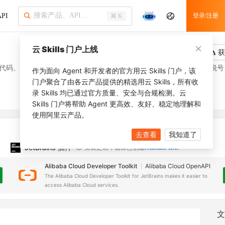
PI
登录/注册
⌘ K
云 Skills 门户上线
吐槽
去调用
获
代码、发票号码、开票日期、发票金额、发票税额、检验码、购买方税号
作为面向 Agent 和开发者的官方用云 Skills 门户，该
门户聚合了由各云产品提供的精选用云 Skills，所有收
录 Skills 均已通过官方质量、安全与合规检测。云
Skills 门户将帮助 Agent 更高效、友好、稳定地理解和
使用阿里云产品。
去查看
我知道了
JetBrains 插件
安装之前，确保已创建
JetBrains IDE
Alibaba Cloud Developer Toolkit
Alibaba Cloud OpenAPI
The Alibaba Cloud Developer Toolkit for JetBrains makes it easier to
access Alibaba Cloud services.