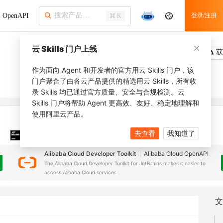
OpenAPI
登录/注册
⌘ K
云 Skills 门户上线
吐槽
去调用
获
作为面向 Agent 和开发者的官方用云 Skills 门户，该
门户聚合了由各云产品提供的精选用云 Skills，所有收
录 Skills 均已通过官方质量、安全与合规检测。云
Skills 门户将帮助 Agent 更高效、友好、稳定地理解和
使用阿里云产品。
去查看
我知道了
JetBrains 插件
安装之前，确保已创建
JetBrains IDE
Alibaba Cloud Developer Toolkit
Alibaba Cloud OpenAPI
The Alibaba Cloud Developer Toolkit for JetBrains makes it easier to
access Alibaba Cloud services.