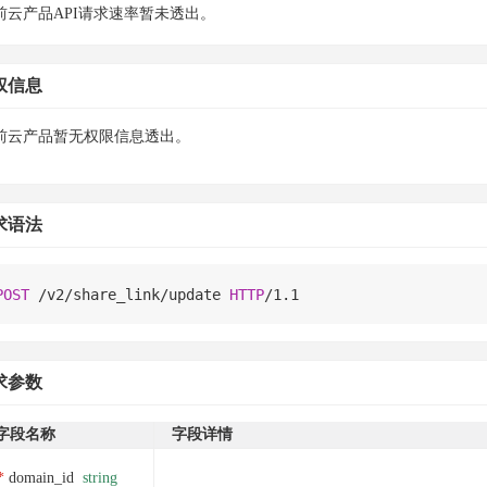
前云产品API请求速率暂未透出。
权信息
前云产品暂无权限信息透出。
求语法
POST
/
v2
/
share_link
/
update 
HTTP
/
1.1
求参数
字段名称
字段详情
domain_id
string