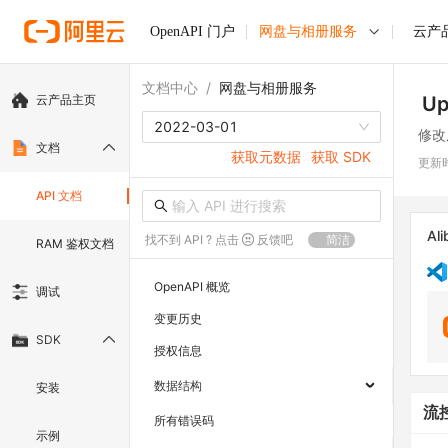
OpenAPI 门户
网盘与相册服务
云产
文档中心
/
网盘与相册服务
云产品主页
Up
2022-03-01
修改
文档
获取元数据
获取 SDK
更新
API 文档
Ali
找不到 API ? 点击
反馈吧
简洁
RAM 鉴权文档
OpenAPI 概览
调试
变更历史
SDK
授权信息
数据结构
安装
流
所有错误码
示例