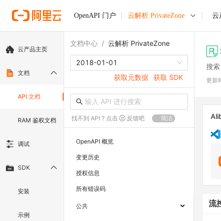
OpenAPI 门户
云解析 PrivateZone
云
文档中心
/
云解析 PrivateZone
云产品主页
2018-01-01
搜索
文档
获取元数据
获取 SDK
更新
API 文档
Ali
找不到 API ? 点击
反馈吧
简洁
RAM 鉴权文档
OpenAPI 概览
调试
变更历史
SDK
授权信息
所有错误码
安装
流
公共
示例