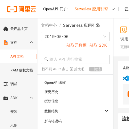
OpenAPI 门户
Serverless 应用引擎
云
文档中心
/
Serverless 应用引擎
云产品主页
2019-05-06
调用U
文档
获取元数据
获取 SDK
更新
API 文档
Ali
找不到 API ? 点击
反馈吧
简洁
RAM 鉴权文档
OpenAPI 概览
调试
变更历史
SDK
授权信息
数据结构
安装
流
所有错误码
示例