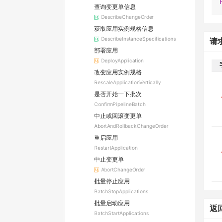
查询变更单信息
DescribeChangeOrder
获取应用实例规格信息
DescribeInstanceSpecifications
请
部署应用
DeployApplication
改变应用实例规格
RescaleApplicationVertically
是否开始一下批次
ConfirmPipelineBatch
中止或回滚变更单
AbortAndRollbackChangeOrder
重启应用
RestartApplication
中止变更单
AbortChangeOrder
批量停止应用
BatchStopApplications
批量启动应用
返
BatchStartApplications