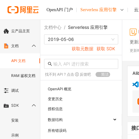
OpenAPI 门户
Serverless 应用引擎
云
文档中心
/
Serverless 应用引擎
云产品主页
2019-05-06
更新
文档
获取元数据
获取 SDK
更新
API 文档
Ali
找不到 API ? 点击
反馈吧
简洁
RAM 鉴权文档
OpenAPI 概览
调试
变更历史
SDK
授权信息
数据结构
安装
接
所有错误码
示例