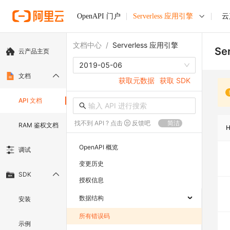
OpenAPI 门户
Serverless 应用引擎
云
文档中心
/
Serverless 应用引擎
Se
云产品主页
2019-05-06
文档
获取元数据
获取 SDK
API 文档
找不到 API ? 点击
反馈吧
简洁
RAM 鉴权文档
OpenAPI 概览
调试
变更历史
SDK
授权信息
数据结构
安装
所有错误码
示例