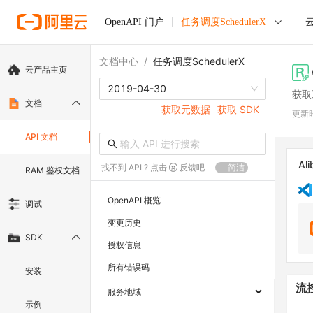
OpenAPI 门户
任务调度SchedulerX
文档中心
/
任务调度SchedulerX
云产品主页
2019-04-30
获取
文档
获取元数据
获取 SDK
更新
API 文档
Ali
找不到 API ? 点击
反馈吧
简洁
RAM 鉴权文档
OpenAPI 概览
调试
变更历史
SDK
授权信息
所有错误码
安装
流
服务地域
示例