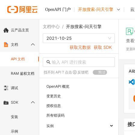
OpenAPI 门户
开放搜索-问天引擎
云
文档中心
/
开放搜索-问天引擎
云产品主页
2021-10-25
查看
文档
获取元数据
获取 SDK
更新
API 文档
Ali
找不到 API ? 点击
反馈吧
简洁
RAM 鉴权文档
OpenAPI 概览
调试
变更历史
SDK
授权信息
所有错误码
安装
接
实例
示例