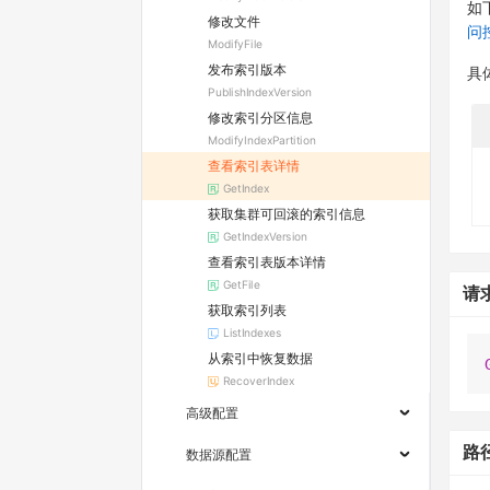
如
修改文件
问
ModifyFile
发布索引版本
具
PublishIndexVersion
修改索引分区信息
ModifyIndexPartition
查看索引表详情
GetIndex
获取集群可回滚的索引信息
GetIndexVersion
查看索引表版本详情
GetFile
请
获取索引列表
ListIndexes
从索引中恢复数据
RecoverIndex
高级配置
路
数据源配置