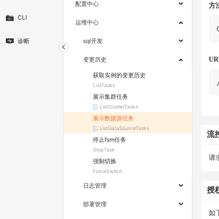
配置中心
方
CLI
运维中心
诊断
sql开发
UR
变更历史
获取实例的变更历史
ListTasks
展示集群任务
ListClusterTasks
展示数据源任务
ListDataSourceTasks
流
停止fsm任务
StopTask
请求
强制切换
ForceSwitch
日志管理
授
部署管理
如