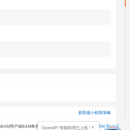
获取最小权限策略
RAM用户或RAM角色授予调用此API的权限。请通过
RAM 访
OpenAPI
智能助理已上线！