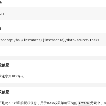
法
GET
I
/
openapi
/
ha3
/
instances
/
{
instanceId
}
/
data
-
source
-
控信息
速率为100/1(s)。
权信息
下是此API对应的授权信息，用于RAM权限策略语句的
元素中，为
Action