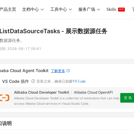
产品主页
文档中心
工具中心
服务广场
Skills
HOT
ListDataSourceTasks
- 展示数据源任务
数据源任务。
时间:
2026-06-17 06:41
baba Cloud Agent Toolkit
了解更多
VS Code 插件
安装之前，确保已创建
VS Code
Alibaba Cloud Developer Toolkit
Alibaba Cloud OpenAPI
安 装
Alibaba Cloud Developer Toolkit is a collection of extensions that can help
access Alibaba Cloud services in Visual Studio Code.
口说明