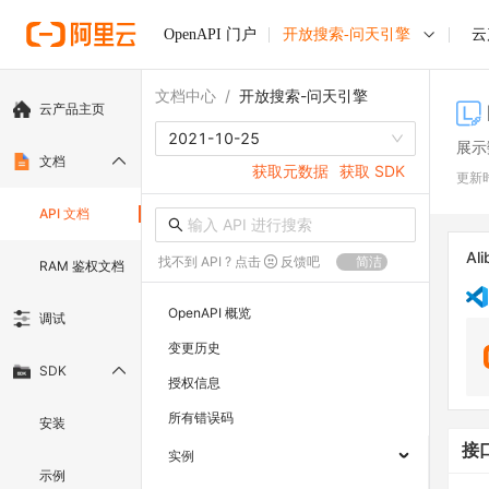
OpenAPI 门户
开放搜索-问天引擎
云
文档中心
/
开放搜索-问天引擎
云产品主页
2021-10-25
展示
文档
获取元数据
获取 SDK
更新
API 文档
Ali
找不到 API ? 点击
反馈吧
简洁
RAM 鉴权文档
OpenAPI 概览
调试
变更历史
SDK
授权信息
所有错误码
安装
接
实例
示例