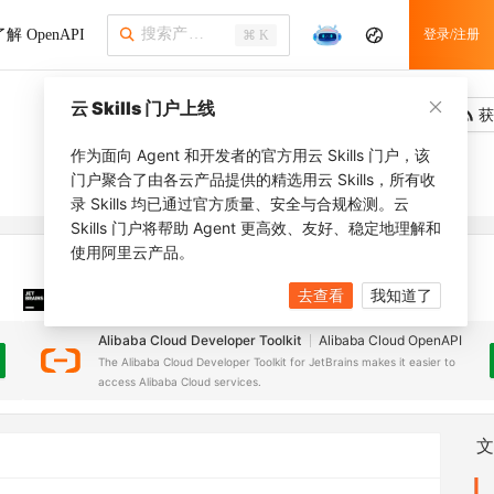
了解 OpenAPI
登录/注册
⌘ K
云 Skills 门户上线
吐槽
去调用
获
作为面向 Agent 和开发者的官方用云 Skills 门户，该
门户聚合了由各云产品提供的精选用云 Skills，所有收
录 Skills 均已通过官方质量、安全与合规检测。云
Skills 门户将帮助 Agent 更高效、友好、稳定地理解和
使用阿里云产品。
去查看
我知道了
JetBrains 插件
安装之前，确保已创建
JetBrains IDE
Alibaba Cloud Developer Toolkit
Alibaba Cloud OpenAPI
The Alibaba Cloud Developer Toolkit for JetBrains makes it easier to
access Alibaba Cloud services.