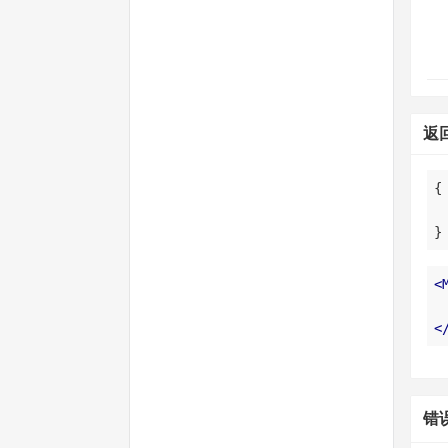
返
}
<
<
错