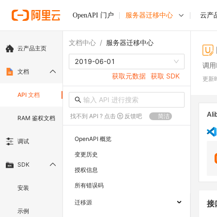
OpenAPI 门户
服务器迁移中心
云产
文档中心
/
服务器迁移中心
云产品主页
2019-06-01
调用M
文档
获取元数据
获取 SDK
更新
API 文档
Ali
找不到 API ? 点击
反馈吧
简洁
RAM 鉴权文档
OpenAPI 概览
调试
变更历史
SDK
授权信息
所有错误码
安装
迁移源
接
示例