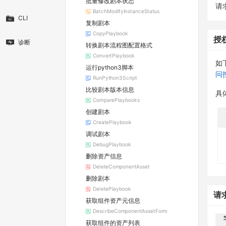
批量修改剧本状态
请求
BatchModifyInstanceStatus
CLI
复制剧本
CopyPlaybook
授
诊断
转换剧本流程图配置格式
ConvertPlaybook
如
运行python3脚本
问
RunPython3Script
比较剧本版本信息
具
ComparePlaybooks
创建剧本
CreatePlaybook
调试剧本
DebugPlaybook
删除资产信息
DeleteComponentAsset
删除剧本
DeletePlaybook
请
获取组件资产元信息
DescribeComponentAssetForm
获取组件的资产列表