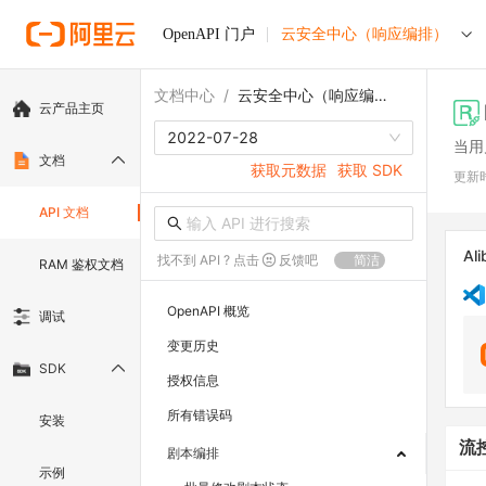
OpenAPI 门户
云安全中心（响应编排）
文档中心
/
云安全中心（响应编排）
云产品主页
2022-07-28
当用
文档
获取元数据
获取 SDK
更新
API 文档
Ali
找不到 API ? 点击
反馈吧
简洁
RAM 鉴权文档
OpenAPI 概览
调试
变更历史
SDK
授权信息
所有错误码
安装
流
剧本编排
示例