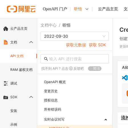
OpenAPI 门户
听悟
云产品主页
文
文档中心
/
听悟
云产品主页
Cr
2022-09-30
创建
文档
获取元数据
获取 SDK
更新
API 文档
Ali
找不到 API ? 点击
反馈吧
简洁
RAM 鉴权文档
OpenAPI 概览
调试
变更历史
SDK
授权信息
所有错误码
安装
流
实时会议转写
示例