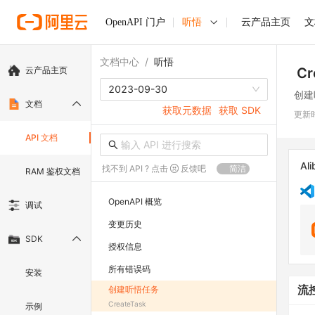
OpenAPI 门户
听悟
云产品主页
文
文档中心
/
听悟
云产品主页
Cr
2023-09-30
创建
文档
获取元数据
获取 SDK
更新
API 文档
Ali
找不到 API ? 点击
反馈吧
简洁
RAM 鉴权文档
OpenAPI 概览
调试
变更历史
SDK
授权信息
所有错误码
安装
创建听悟任务
流
CreateTask
示例