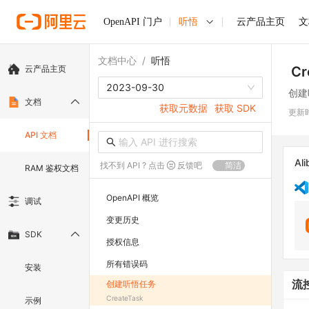
OpenAPI 门户
听悟
云产品主页
文
文档中心
/
听悟
云产品主页
Cr
2023-09-30
创建
文档
获取元数据
获取 SDK
更新
API 文档
Ali
找不到 API ? 点击
反馈吧
简洁
RAM 鉴权文档
OpenAPI 概览
调试
变更历史
SDK
授权信息
所有错误码
安装
创建听悟任务
流
CreateTask
示例