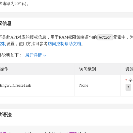
速率为20/1(s)。
权信息
下是此API对应的授权信息，用于RAM权限策略语句的
元素中，为
Action
控制
设置，使用方法可参考
访问控制帮助文档
。
体说明如下：
展开详情
操作
访问级别
资
全
tingwu:CreateTask
None
*
求语法