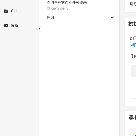
查询任务状态和任务结果
请求
GetTaskInfo
CLI
热词
授
诊断
如
问
具
请