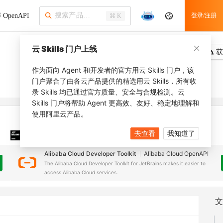
OpenAPI
登录/注册
⌘ K
云 Skills 门户上线
吐槽
去调用
获
作为面向 Agent 和开发者的官方用云 Skills 门户，该
门户聚合了由各云产品提供的精选用云 Skills，所有收
录 Skills 均已通过官方质量、安全与合规检测。云
Skills 门户将帮助 Agent 更高效、友好、稳定地理解和
使用阿里云产品。
去查看
我知道了
JetBrains 插件
安装之前，确保已创建
JetBrains IDE
Alibaba Cloud Developer Toolkit
Alibaba Cloud OpenAPI
The Alibaba Cloud Developer Toolkit for JetBrains makes it easier to
access Alibaba Cloud services.