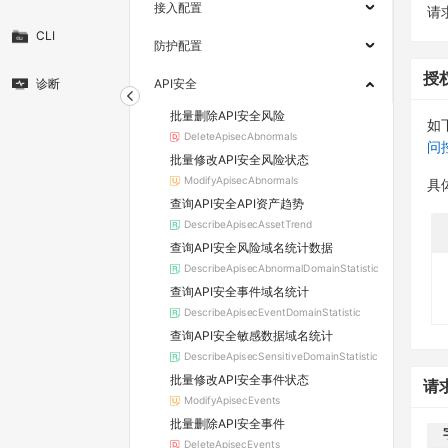
接入配置
请求
CLI
防护配置
授
诊断
API安全
批量删除API安全风险
如
DeleteApisecAbnormals
问
批量修改API安全风险状态
ModifyApisecAbnormals
具
查询API安全API资产趋势
DescribeApisecAssetTrend
查询API安全风险域名统计数据
DescribeApisecAbnormalDomainStatistic
查询API安全事件域名统计
DescribeApisecEventDomainStatistic
查询API安全敏感数据域名统计
DescribeApisecSensitiveDomainStatistic
批量修改API安全事件状态
请
ModifyApisecEvents
批量删除API安全事件
DeleteApisecEvents