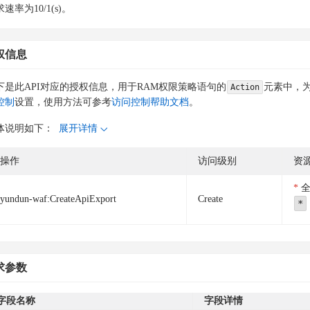
速率为10/1(s)。
权信息
下是此API对应的授权信息，用于RAM权限策略语句的
元素中，为
Action
控制
设置，使用方法可参考
访问控制帮助文档
。
体说明如下：
展开详情
操作
访问级别
资
yundun-waf:CreateApiExport
Create
*
求参数
字段名称
字段详情