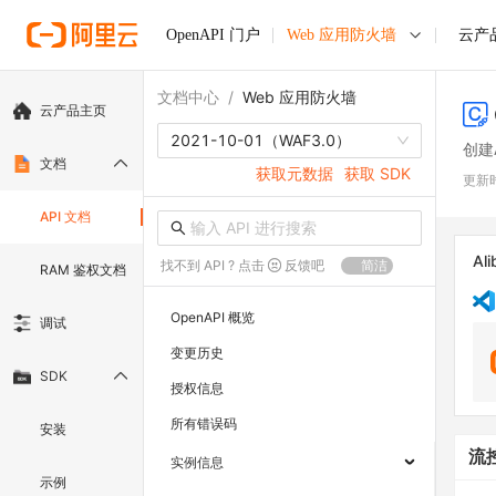
OpenAPI 门户
Web 应用防火墙
云产
文档中心
/
Web 应用防火墙
云产品主页
2021-10-01
（WAF3.0）
创建
文档
获取元数据
获取 SDK
更新
API 文档
Ali
找不到 API ? 点击
反馈吧
简洁
RAM 鉴权文档
OpenAPI 概览
调试
变更历史
SDK
授权信息
所有错误码
安装
流
实例信息
示例