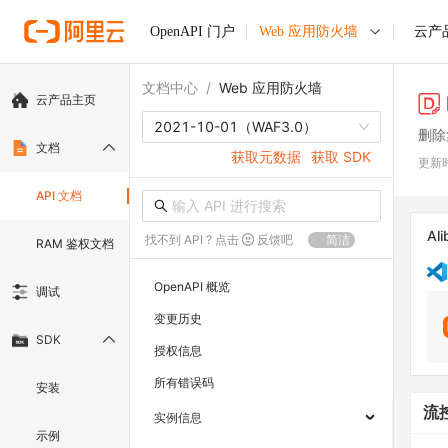
OpenAPI 门户
Web 应用防火墙
云产
文档中心
/
Web 应用防火墙
云产品主页
2021-10-01
（WAF3.0）
删除
文档
获取元数据
获取 SDK
更新
API 文档
Ali
找不到 API ? 点击
反馈吧
简洁
RAM 鉴权文档
OpenAPI 概览
调试
变更历史
SDK
授权信息
所有错误码
安装
流
实例信息
示例