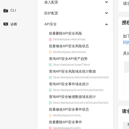
接入配置
请求
CLI
防护配置
授
诊断
API安全
批量删除API安全风险
如
DeleteApisecAbnormals
问
批量修改API安全风险状态
ModifyApisecAbnormals
具
查询API安全API资产趋势
DescribeApisecAssetTrend
查询API安全风险域名统计数据
DescribeApisecAbnormalDomainStatistic
查询API安全事件域名统计
DescribeApisecEventDomainStatistic
查询API安全敏感数据域名统计
DescribeApisecSensitiveDomainStatistic
批量修改API安全事件状态
请
ModifyApisecEvents
批量删除API安全事件
DeleteApisecEvents