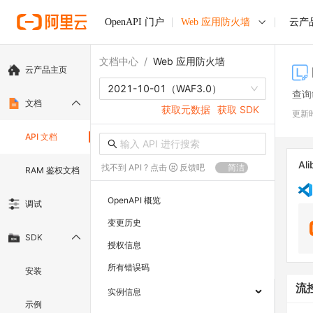
OpenAPI 门户
Web 应用防火墙
云产
文档中心
/
Web 应用防火墙
云产品主页
2021-10-01
（WAF3.0）
查询
文档
获取元数据
获取 SDK
更新
API 文档
Ali
找不到 API ? 点击
反馈吧
简洁
RAM 鉴权文档
OpenAPI 概览
调试
变更历史
SDK
授权信息
所有错误码
安装
流
实例信息
示例