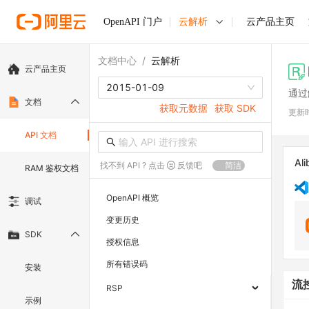
OpenAPI 门户
云解析
云产品主页
文档中心
/
云解析
云产品主页
2015-01-09
通过
文档
获取元数据
获取 SDK
更新
API 文档
Ali
找不到 API ? 点击
反馈吧
简洁
RAM 鉴权文档
OpenAPI 概览
调试
变更历史
SDK
授权信息
所有错误码
安装
流
RSP
示例