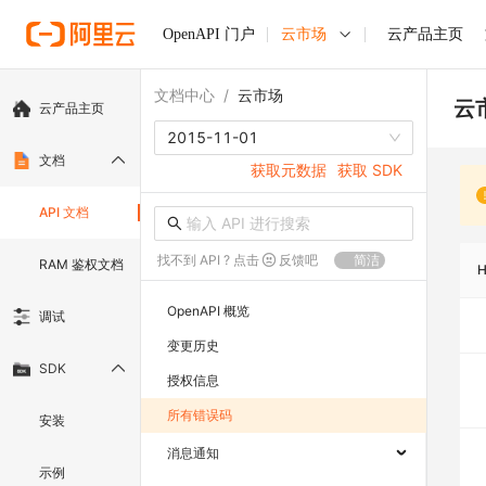
OpenAPI 门户
云市场
云产品主页
文档中心
/
云市场
云
云产品主页
2015-11-01
文档
获取元数据
获取 SDK
API 文档
找不到 API ? 点击
反馈吧
简洁
RAM 鉴权文档
OpenAPI 概览
调试
变更历史
SDK
授权信息
所有错误码
安装
消息通知
示例