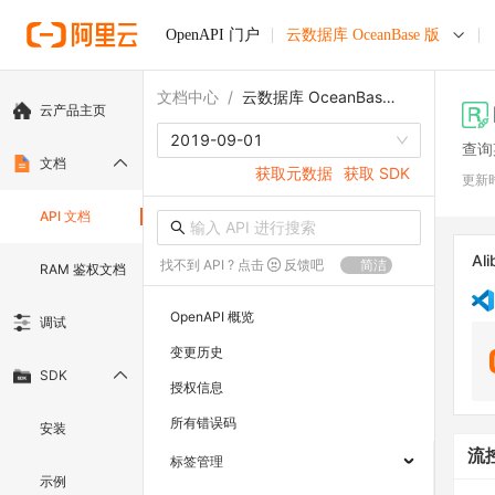
OpenAPI 门户
云数据库 OceanBase 版
文档中心
/
云数据库 OceanBase 版
云产品主页
2019-09-01
查询
文档
获取元数据
获取 SDK
更新
API 文档
Ali
找不到 API ? 点击
反馈吧
简洁
RAM 鉴权文档
OpenAPI 概览
调试
变更历史
SDK
授权信息
所有错误码
安装
流
标签管理
示例