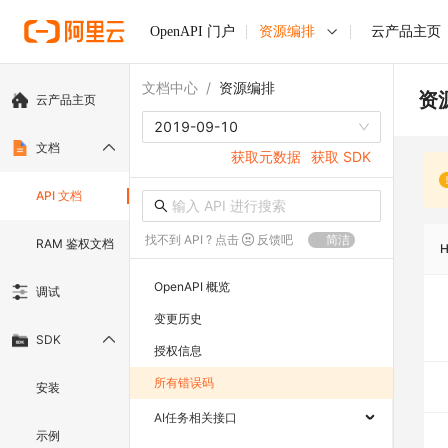
OpenAPI 门户
资源编排
云产品主页
文档中心
/
资源编排
资
云产品主页
2019-09-10
文档
获取元数据
获取 SDK
API 文档
找不到 API ? 点击
反馈吧
简洁
RAM 鉴权文档
OpenAPI 概览
调试
变更历史
SDK
授权信息
所有错误码
安装
AI任务相关接口
示例